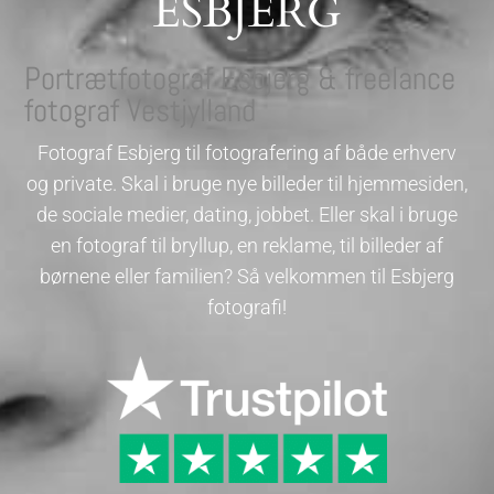
ESBJERG
Portrætfotograf Esbjerg & freelance
fotograf Vestjylland
Fotograf Esbjerg til fotografering af både erhverv
og private. Skal i bruge nye billeder til hjemmesiden,
de sociale medier, dating, jobbet. Eller skal i bruge
en fotograf til bryllup, en reklame, til billeder af
børnene eller familien? Så velkommen til Esbjerg
fotografi!