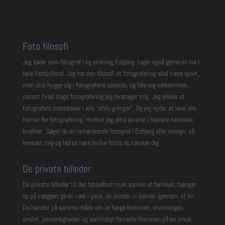
Foto filosofi
Jeg kører som fotograf i og omkring Esbjerg, tager også gerne en tur i
hele Vestjylland. Jeg har den filosofi at fotografering skal være sjovt,
man skal hygge sig i fotografens selskab, og føle sig velkommen,
uanset hvad slags fotografering jeg foretager mig. Jeg elsker at
fotografere mennesker i alle “afskygninger”. Og jeg nyder at lave alle
former for fotografering. Hvilket jeg altid leverer i højeste tekniske
kvalitet. Søger du en nytænkende fotograf i Esbjerg eller omegn, så
kontakt mig og lad os høre hvilke fotos du tænker dig.
De private billeder
De private billeder til det fotoalbum man samler af familien, hænger
op på væggen, giver væk i gave, de minder vi samler igennem et liv.
De handler på samme måde om at fange historien, stemningen,
smilet, personligheden og samtidigt fortælle historien på en smuk