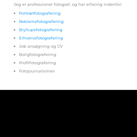
Jeg er professionel fotograf, og har erfaring indenfor:
Portrætfotografering
Reklamefotografering
Bryllupsfotografering
Erhvervsfotografering
Job ansøgning og CV
Boligfotografering
Profilfotografering
Fotojournalismen