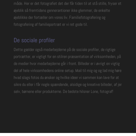
måde. Her er det fotografiet det der får tiden til at stå stille, fryser et
øjeblik så fremtidens gennerantioner ikke glemmer, de enkelte
øjeblikke der fortæller om vores liv. Familiefotografering og
fotografering af familieportræt er vi ret gode til.
De sociale profiler
Dette gælder også medarbejderne på de sociale profiler, de rigtige
portrætter, er vigtigt for en stilren præsentation af virksomheden, på
de medier hvor medarbejderne går i front. Billeder er i øvrigt en vigtig
del af hele virksomhedens online setup. Mail til mig og og lad mig høre
hvad slags fotos du ønsker og hvilke ideer vi sammen kan lave for at
sikre du eller i får nogle spændende, alsidige og kreative billeder, af jer
selv, børnene eller produkterne. De bedste hilsner Lone, fotograf!