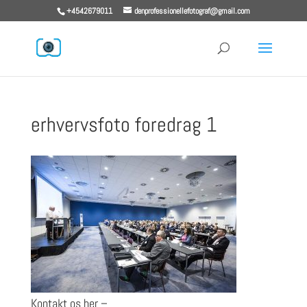
+4542679011
denprofessionellefotograf@gmail.com
erhvervsfoto foredrag 1
Kontakt os her –