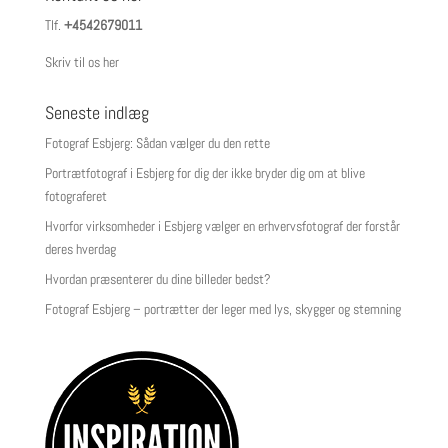
Tlf.
+4542679011
Skriv til os her
Seneste indlæg
Fotograf Esbjerg: Sådan vælger du den rette
Portrætfotograf i Esbjerg for dig der ikke bryder dig om at blive
fotograferet
Hvorfor virksomheder i Esbjerg vælger en erhvervsfotograf der forstår
deres hverdag
Hvordan præsenterer du dine billeder bedst?
Fotograf Esbjerg – portrætter der leger med lys, skygger og stemning