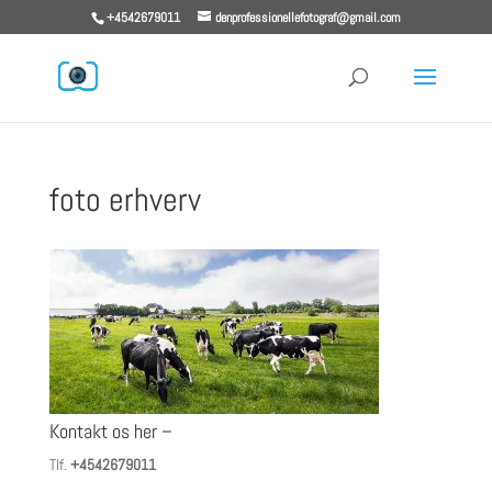
+4542679011
denprofessionellefotograf@gmail.com
foto erhverv
Kontakt os her –
Tlf.
+4542679011