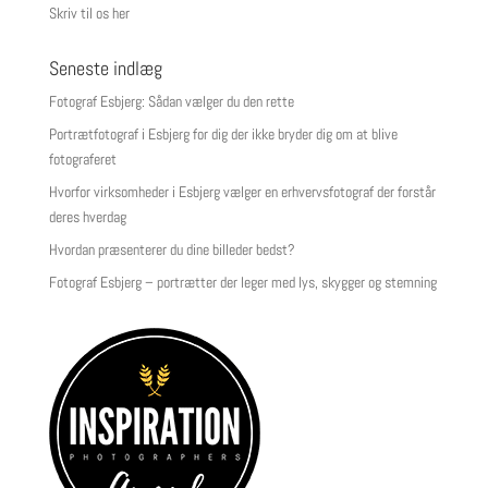
Skriv til os her
Seneste indlæg
Fotograf Esbjerg: Sådan vælger du den rette
Portrætfotograf i Esbjerg for dig der ikke bryder dig om at blive
fotograferet
Hvorfor virksomheder i Esbjerg vælger en erhvervsfotograf der forstår
deres hverdag
Hvordan præsenterer du dine billeder bedst?
Fotograf Esbjerg – portrætter der leger med lys, skygger og stemning