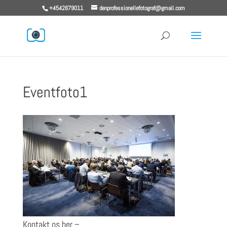
+4542679011
denprofessionellefotograf@gmail.com
Eventfoto1
Kontakt os her –