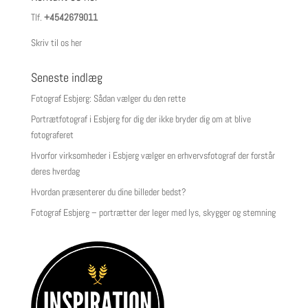
Tlf.
+4542679011
Skriv til os her
Seneste indlæg
Fotograf Esbjerg: Sådan vælger du den rette
Portrætfotograf i Esbjerg for dig der ikke bryder dig om at blive
fotograferet
Hvorfor virksomheder i Esbjerg vælger en erhvervsfotograf der forstår
deres hverdag
Hvordan præsenterer du dine billeder bedst?
Fotograf Esbjerg – portrætter der leger med lys, skygger og stemning