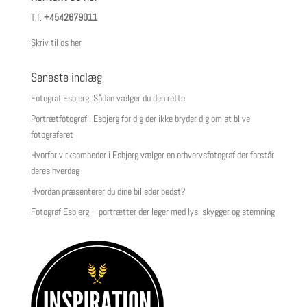
Tlf.
+4542679011
Skriv til os her
Seneste indlæg
Fotograf Esbjerg: Sådan vælger du den rette
Portrætfotograf i Esbjerg for dig der ikke bryder dig om at blive
fotograferet
Hvorfor virksomheder i Esbjerg vælger en erhvervsfotograf der forstår
deres hverdag
Hvordan præsenterer du dine billeder bedst?
Fotograf Esbjerg – portrætter der leger med lys, skygger og stemning