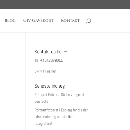
Blog
Giv Gavekort
Kontakt
Kontakt os her –
Tlf.
+4542679011
Skriv til os her
Seneste indlæg
Fotograf Esbjerg: Sådan vælger du
den rette
Portrætfotograf i Esbjerg for dig der
ikke bryder dig om at blive
fotograferet