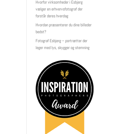
Hvorfor virksomheder i Esbjerg
vælger en erhvervsfotograf der
forstår deres hverdag
Hvordan præsenterer du dine billeder
bedst?
Fotograf Esbjerg – portrætter der
leger med lys, skygger og stemning