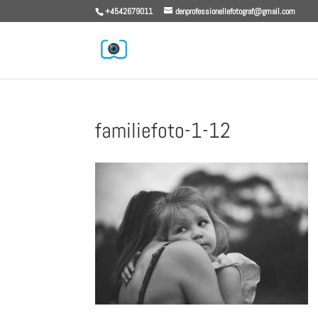
+4542679011
denprofessionellefotograf@gmail.com
familiefoto-1-12