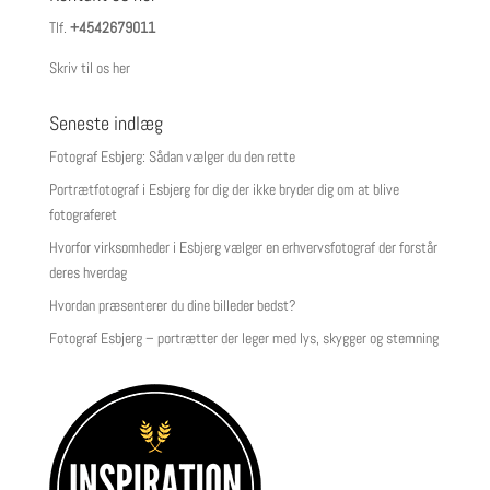
Tlf.
+4542679011
Skriv til os her
Seneste indlæg
Fotograf Esbjerg: Sådan vælger du den rette
Portrætfotograf i Esbjerg for dig der ikke bryder dig om at blive
fotograferet
Hvorfor virksomheder i Esbjerg vælger en erhvervsfotograf der forstår
deres hverdag
Hvordan præsenterer du dine billeder bedst?
Fotograf Esbjerg – portrætter der leger med lys, skygger og stemning