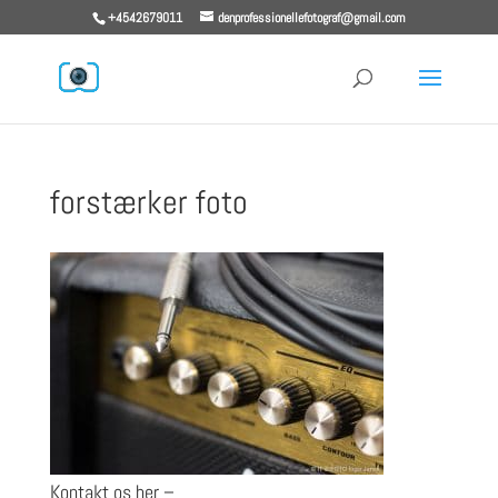
+4542679011
denprofessionellefotograf@gmail.com
forstærker foto
Kontakt os her –