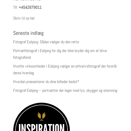
Tlf.
+4542679011
Skriv til os her
Seneste indlæg
Fotograf Esbjerg: Sådan vælger du den rette
Portrætfotograf i Esbjerg for dig der ikke bryder dig om at blive
fotograferet
Hvorfor virksomheder i Esbjerg vælger en erhvervsfotograf der forstår
deres hverdag
Hvordan præsenterer du dine billeder bedst?
Fotograf Esbjerg – portrætter der leger med lys, skygger og stemning