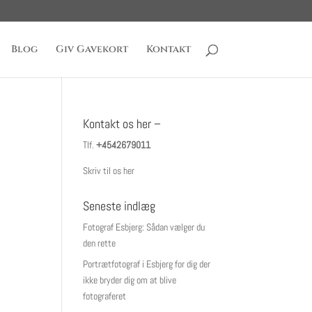
Blog
Giv Gavekort
Kontakt
Kontakt os her –
Tlf.
+4542679011
Skriv til os her
Seneste indlæg
Fotograf Esbjerg: Sådan vælger du
den rette
Portrætfotograf i Esbjerg for dig der
ikke bryder dig om at blive
fotograferet