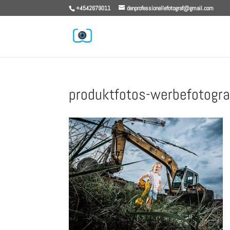
+4542679011
denprofessionellefotograf@gmail.com
produktfotos-werbefotogra