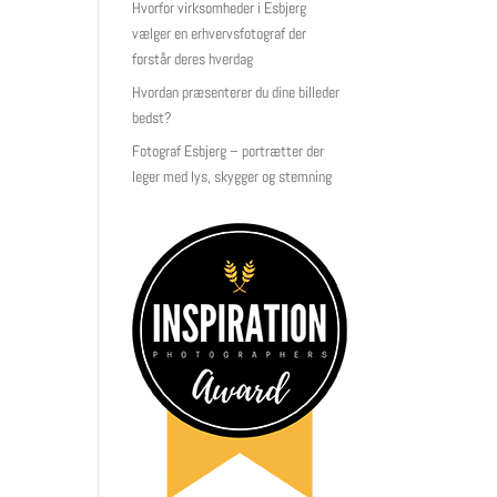
Hvorfor virksomheder i Esbjerg
vælger en erhvervsfotograf der
forstår deres hverdag
Hvordan præsenterer du dine billeder
bedst?
Fotograf Esbjerg – portrætter der
leger med lys, skygger og stemning