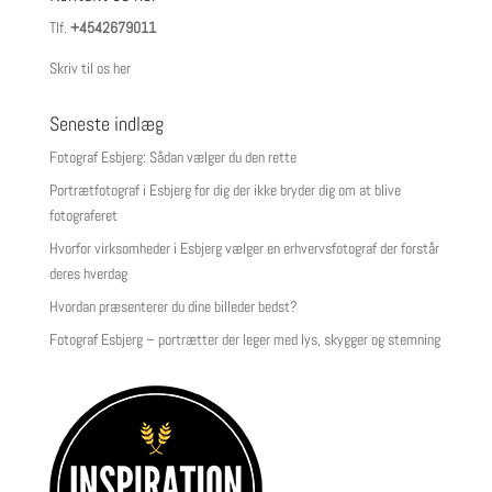
Tlf.
+4542679011
Skriv til os her
Seneste indlæg
Fotograf Esbjerg: Sådan vælger du den rette
Portrætfotograf i Esbjerg for dig der ikke bryder dig om at blive
fotograferet
Hvorfor virksomheder i Esbjerg vælger en erhvervsfotograf der forstår
deres hverdag
Hvordan præsenterer du dine billeder bedst?
Fotograf Esbjerg – portrætter der leger med lys, skygger og stemning