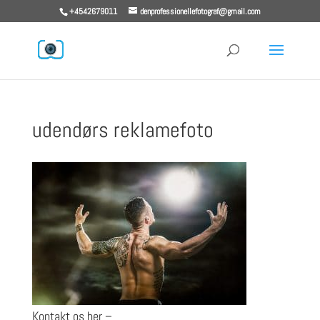
+4542679011
denprofessionellefotograf@gmail.com
udendørs reklamefoto
Kontakt os her –