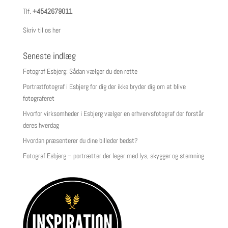
Tlf.
+4542679011
Skriv til os her
Seneste indlæg
Fotograf Esbjerg: Sådan vælger du den rette
Portrætfotograf i Esbjerg for dig der ikke bryder dig om at blive
fotograferet
Hvorfor virksomheder i Esbjerg vælger en erhvervsfotograf der forstår
deres hverdag
Hvordan præsenterer du dine billeder bedst?
Fotograf Esbjerg – portrætter der leger med lys, skygger og stemning