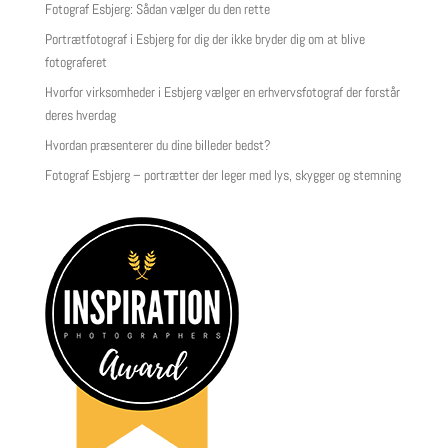
Fotograf Esbjerg: Sådan vælger du den rette
Portrætfotograf i Esbjerg for dig der ikke bryder dig om at blive
fotograferet
Hvorfor virksomheder i Esbjerg vælger en erhvervsfotograf der forstår
deres hverdag
Hvordan præsenterer du dine billeder bedst?
Fotograf Esbjerg – portrætter der leger med lys, skygger og stemning