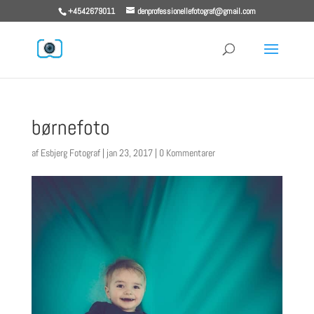
+4542679011
denprofessionellefotograf@gmail.com
børnefoto
af
Esbjerg Fotograf
|
jan 23, 2017
|
0 Kommentarer