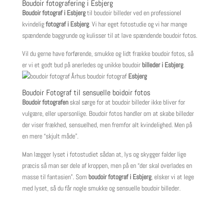
Boudoir fotografering i Esbjerg
Boudoir fotograf i Esbjerg
til boudoir billeder ved en professionel
kvindelig
fotograf i Esbjerg
. Vi har eget fotostudie og vi har mange
spændende baggrunde og kulisser til at lave spændende boudoir fotos.
Vil du gerne have forførende, smukke og lidt frække boudoir fotos, så
er vi et godt bud på anerledes og unikke boudoir
billeder i Esbjerg
.
boudoir fotograf
Esbjerg
Boudoir Fotograf til sensuelle boidoir fotos
Boudoir fotografen
skal sørge for at boudoir billeder ikke bliver for
vulgære, eller upersonlige. Boudoir fotos handler om at skabe billeder
der viser frækhed, sensuelhed, men fremfor alt kvindelighed. Men på
en mere “skjult måde”.
Man lægger lyset i fotostudiet sådan at, lys og skygger falder lige
præcis så man ser dele af kroppen, men på en “der skal overlades en
masse til fantasien”. Som
boudoir fotograf i Esbjerg
, elsker vi at lege
med lyset, så du får nogle smukke og sensuelle boudoir billeder.