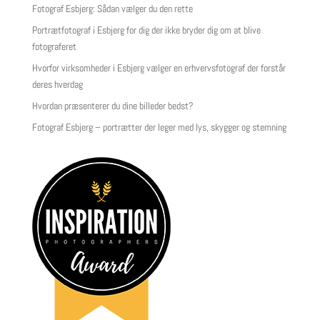
Fotograf Esbjerg: Sådan vælger du den rette
Portrætfotograf i Esbjerg for dig der ikke bryder dig om at blive
fotograferet
Hvorfor virksomheder i Esbjerg vælger en erhvervsfotograf der forstår
deres hverdag
Hvordan præsenterer du dine billeder bedst?
Fotograf Esbjerg – portrætter der leger med lys, skygger og stemning