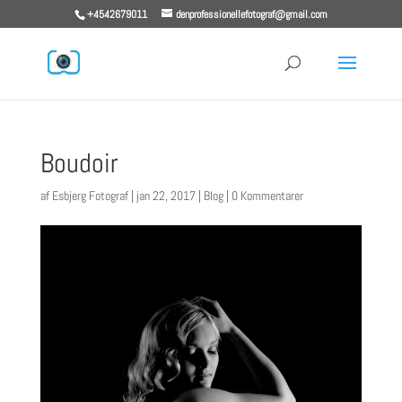
+4542679011
denprofessionellefotograf@gmail.com
Boudoir
af
Esbjerg Fotograf
|
jan 22, 2017
|
Blog
|
0 Kommentarer