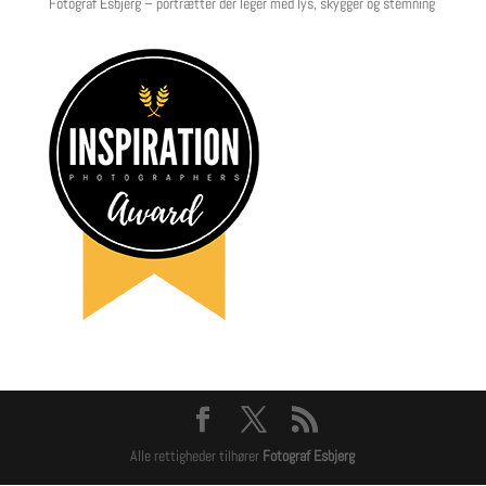
Fotograf Esbjerg – portrætter der leger med lys, skygger og stemning
Alle rettigheder tilhører
Fotograf Esbjerg