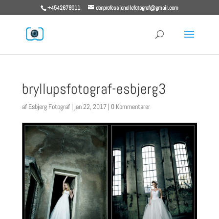
+4542679011
denprofessionellefotograf@gmail.com
bryllupsfotograf-esbjerg3
af
Esbjerg Fotograf
|
jan 22, 2017
|
0 Kommentarer