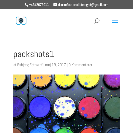
+4542679011
denprofessionellefotograf@gmail.com
packshots1
af
Esbjerg Fotograf
|
maj 19, 2017
|
0 Kommentarer