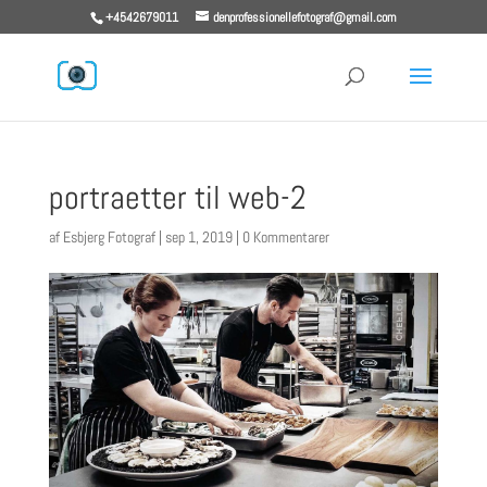
+4542679011
denprofessionellefotograf@gmail.com
portraetter til web-2
af
Esbjerg Fotograf
|
sep 1, 2019
|
0 Kommentarer