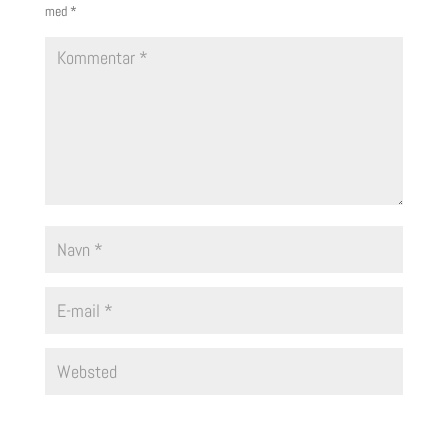
med
*