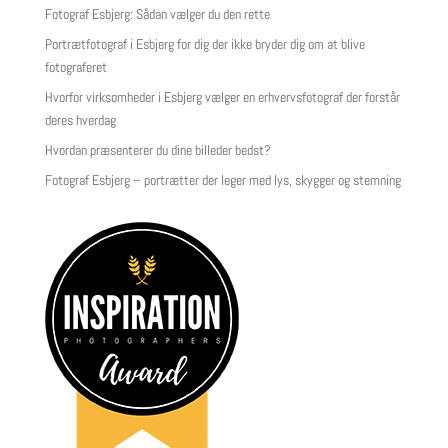
Fotograf Esbjerg: Sådan vælger du den rette
Portrætfotograf i Esbjerg for dig der ikke bryder dig om at blive
fotograferet
Hvorfor virksomheder i Esbjerg vælger en erhvervsfotograf der forstår
deres hverdag
Hvordan præsenterer du dine billeder bedst?
Fotograf Esbjerg – portrætter der leger med lys, skygger og stemning