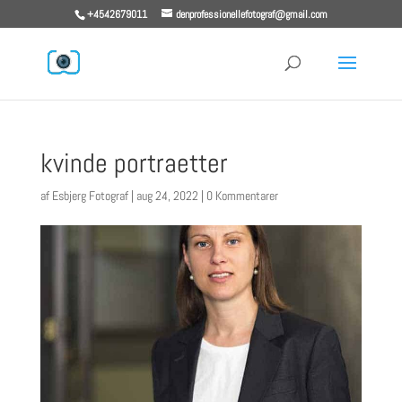
+4542679011
denprofessionellefotograf@gmail.com
kvinde portraetter
af
Esbjerg Fotograf
|
aug 24, 2022
|
0 Kommentarer