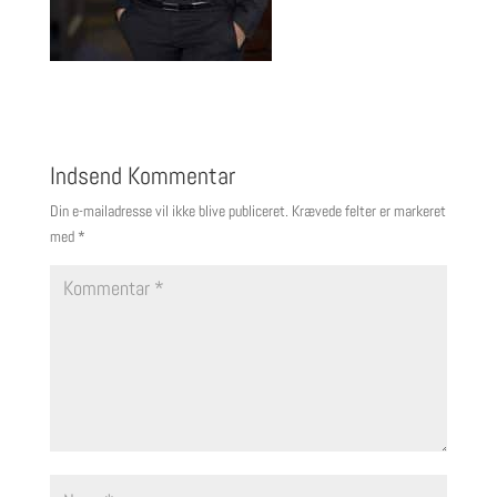
Indsend Kommentar
Din e-mailadresse vil ikke blive publiceret.
Krævede felter er markeret
med
*