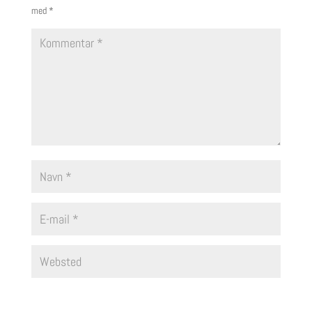
med
*