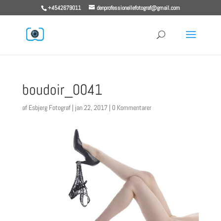
+4542679011
denprofessionellefotograf@gmail.com
boudoir_0041
af
Esbjerg Fotograf
|
jan 22, 2017
|
0 Kommentarer