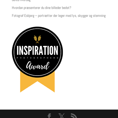
Hvordan præsenterer du dine billeder bedst?
Fotograf Esbjerg – portrætter der leger med lys, skygger og stemning