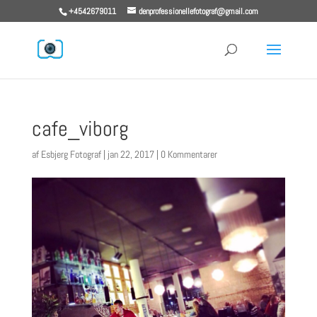
+4542679011
denprofessionellefotograf@gmail.com
cafe_viborg
af
Esbjerg Fotograf
|
jan 22, 2017
|
0 Kommentarer