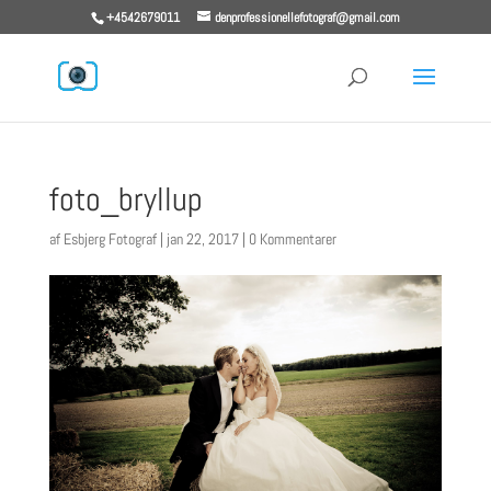
+4542679011
denprofessionellefotograf@gmail.com
foto_bryllup
af
Esbjerg Fotograf
|
jan 22, 2017
|
0 Kommentarer