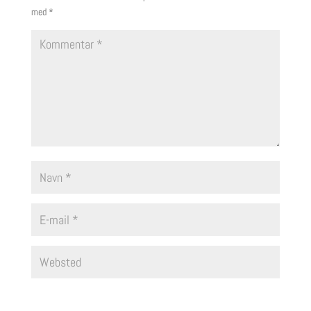
med
*