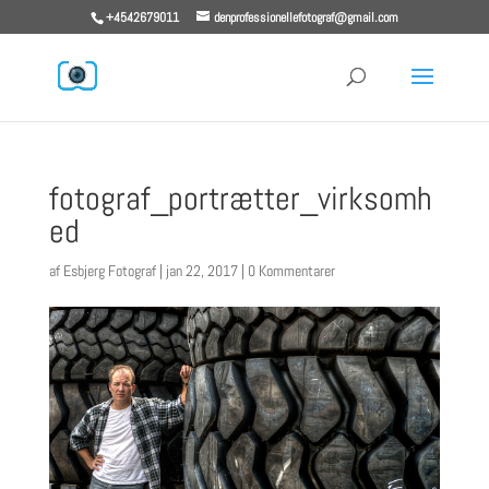
+4542679011
denprofessionellefotograf@gmail.com
fotograf_portrætter_virksomh
ed
af
Esbjerg Fotograf
|
jan 22, 2017
|
0 Kommentarer