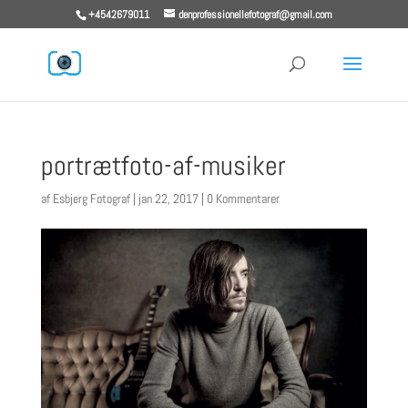
+4542679011
denprofessionellefotograf@gmail.com
portrætfoto-af-musiker
af
Esbjerg Fotograf
|
jan 22, 2017
|
0 Kommentarer