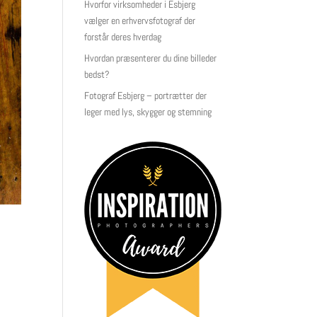
Hvorfor virksomheder i Esbjerg
vælger en erhvervsfotograf der
forstår deres hverdag
Hvordan præsenterer du dine billeder
bedst?
Fotograf Esbjerg – portrætter der
leger med lys, skygger og stemning