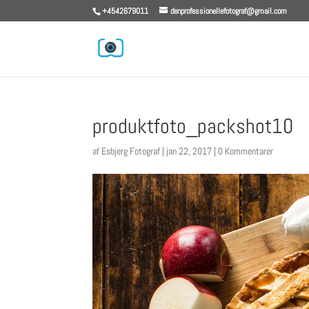
+4542679011
denprofessionellefotograf@gmail.com
produktfoto_packshot10
af
Esbjerg Fotograf
|
jan 22, 2017
|
0 Kommentarer