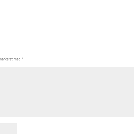
 markeret med
*