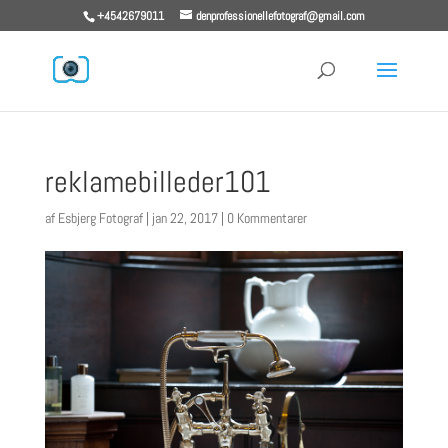
+4542679011
denprofessionellefotograf@gmail.com
reklamebilleder101
af
Esbjerg Fotograf
|
jan 22, 2017
|
0 Kommentarer