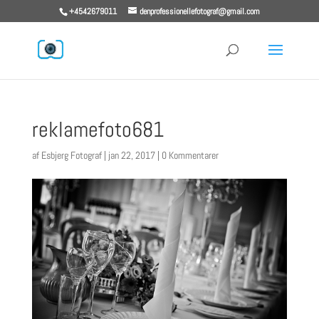
+4542679011
denprofessionellefotograf@gmail.com
reklamefoto681
af
Esbjerg Fotograf
|
jan 22, 2017
|
0 Kommentarer