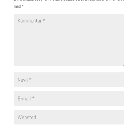
med
*