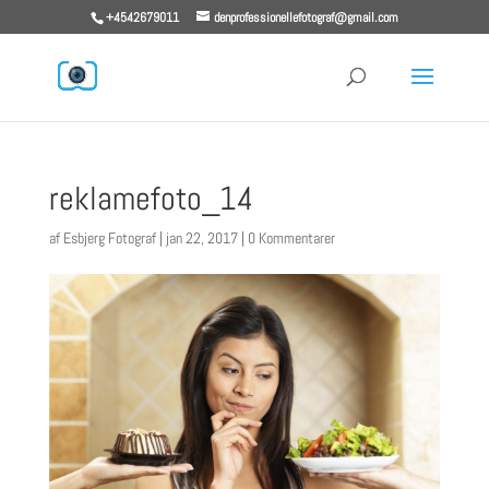
+4542679011
denprofessionellefotograf@gmail.com
reklamefoto_14
af
Esbjerg Fotograf
|
jan 22, 2017
|
0 Kommentarer