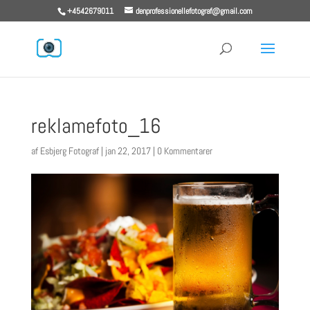
+4542679011
denprofessionellefotograf@gmail.com
reklamefoto_16
af
Esbjerg Fotograf
|
jan 22, 2017
|
0 Kommentarer