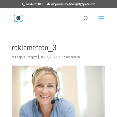
+4542679011
denprofessionellefotograf@gmail.com
reklamefoto_3
af
Esbjerg Fotograf
|
jan 22, 2017
|
0 Kommentarer