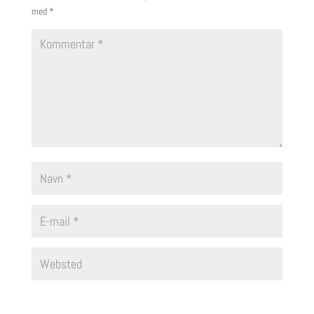
med
*