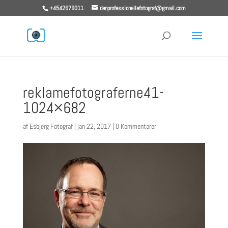
+4542679011
denprofessionellefotograf@gmail.com
reklamefotograferne41-
1024×682
af
Esbjerg Fotograf
|
jan 22, 2017
|
0 Kommentarer