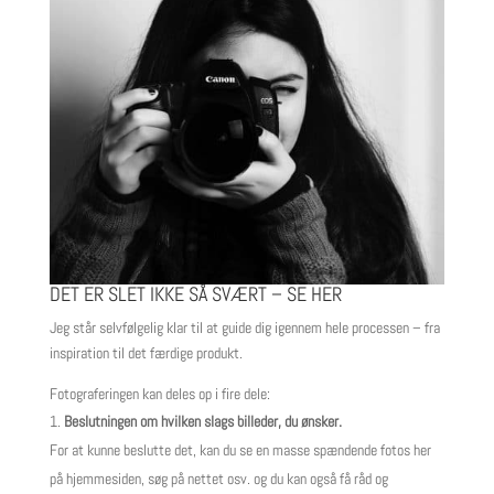
DET ER SLET IKKE SÅ SVÆRT – SE HER
Jeg står selvfølgelig klar til at guide dig igennem hele processen – fra
inspiration til det færdige produkt.
Fotograferingen kan deles op i fire dele:
Beslutningen om hvilken slags billeder, du ønsker.
For at kunne beslutte det, kan du se en masse spændende fotos her
på hjemmesiden, søg på nettet osv. og du kan også få råd og