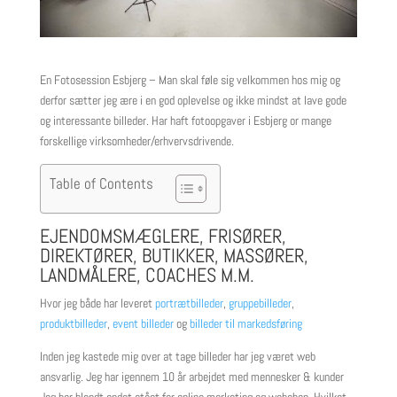
En Fotosession Esbjerg – Man skal føle sig velkommen hos mig og
derfor sætter jeg ære i en god oplevelse og ikke mindst at lave gode
og interessante billeder. Har haft fotoopgaver i Esbjerg or mange
forskellige virksomheder/erhvervsdrivende.
Table of Contents
EJENDOMSMÆGLERE, FRISØRER,
DIREKTØRER, BUTIKKER, MASSØRER,
LANDMÅLERE, COACHES M.M.
Hvor jeg både har leveret
portrætbilleder
,
gruppebilleder
,
produktbilleder
,
event billeder
og
billeder til markedsføring
Inden jeg kastede mig over at tage billeder har jeg været web
ansvarlig. Jeg har igennem 10 år arbejdet med mennesker & kunder
Jeg har blandt andet stået for online marketing og webshop. Hvilket