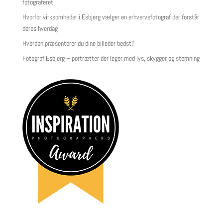
fotograferet
Hvorfor virksomheder i Esbjerg vælger en erhvervsfotograf der forstår
deres hverdag
Hvordan præsenterer du dine billeder bedst?
Fotograf Esbjerg – portrætter der leger med lys, skygger og stemning