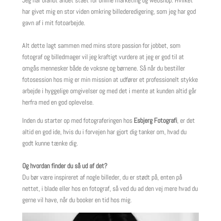
har givet mig en stor viden omkring billederedigering, som jeg har god
gavn af i mit fotoarbejde.
Alt dette lagt sammen med mins store passion for jobbet, som
fotograf og billedmager vil jeg kraftigt vurdere at jeg er god til at
omgås mennesker både de voksne og børnene. Så når du bestiller
fotosession hos mig er min mission at udfører et professionelt stykke
arbejde i hyggelige omgivelser og med det i mente at kunden altid går
herfra med en god oplevelse.
Inden du starter op med fotograferingen hos
Esbjerg Fotografi
, er det
altid en god ide, hvis du i forvejen har gjort dig tanker om, hvad du
godt kunne tænke dig.
Og hvordan finder du så ud af det?
Du bør være inspireret af nogle billeder, du er stødt på, enten på
nettet, i blade eller hos en fotograf, så ved du ad den vej mere hvad du
gerne vil have, når du booker en tid hos mig.