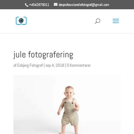
+4542679011
denprofessionellefotograf@gmail.com
jule fotografering
af
Esbjerg Fotograf
|
sep 4, 2018
|
0 Kommentarer