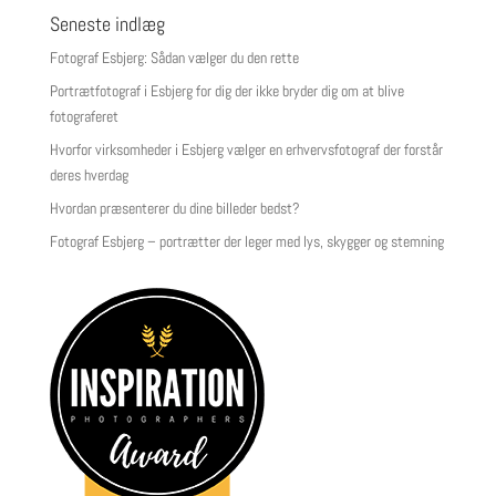
Seneste indlæg
Fotograf Esbjerg: Sådan vælger du den rette
Portrætfotograf i Esbjerg for dig der ikke bryder dig om at blive
fotograferet
Hvorfor virksomheder i Esbjerg vælger en erhvervsfotograf der forstår
deres hverdag
Hvordan præsenterer du dine billeder bedst?
Fotograf Esbjerg – portrætter der leger med lys, skygger og stemning