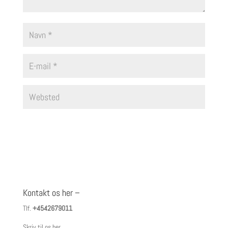
Kontakt os her –
Tlf.
+4542679011
Skriv til os her