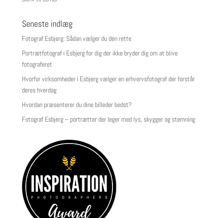
Seneste indlæg
Fotograf Esbjerg: Sådan vælger du den rette
Portrætfotograf i Esbjerg for dig der ikke bryder dig om at blive
fotograferet
Hvorfor virksomheder i Esbjerg vælger en erhvervsfotograf der forstår
deres hverdag
Hvordan præsenterer du dine billeder bedst?
Fotograf Esbjerg – portrætter der leger med lys, skygger og stemning