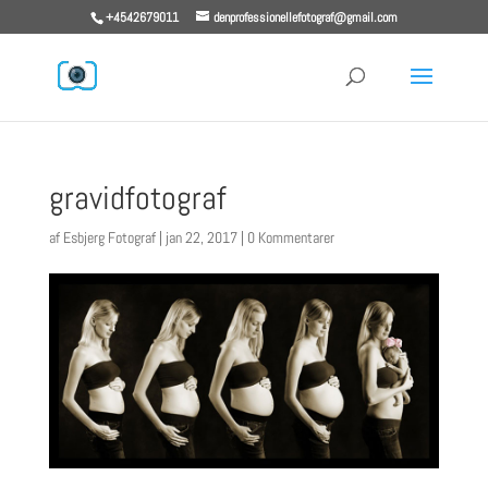
+4542679011
denprofessionellefotograf@gmail.com
gravidfotograf
af
Esbjerg Fotograf
|
jan 22, 2017
|
0 Kommentarer