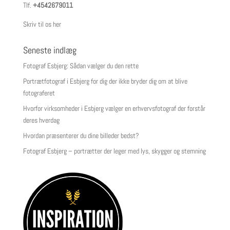
Tlf.
+4542679011
Skriv til os her
Seneste indlæg
Fotograf Esbjerg: Sådan vælger du den rette
Portrætfotograf i Esbjerg for dig der ikke bryder dig om at blive
fotograferet
Hvorfor virksomheder i Esbjerg vælger en erhvervsfotograf der forstår
deres hverdag
Hvordan præsenterer du dine billeder bedst?
Fotograf Esbjerg – portrætter der leger med lys, skygger og stemning