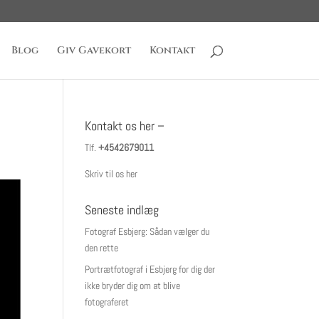
Blog
Giv Gavekort
Kontakt
Kontakt os her –
Tlf.
+4542679011
Skriv til os her
Seneste indlæg
Fotograf Esbjerg: Sådan vælger du
den rette
Portrætfotograf i Esbjerg for dig der
ikke bryder dig om at blive
fotograferet