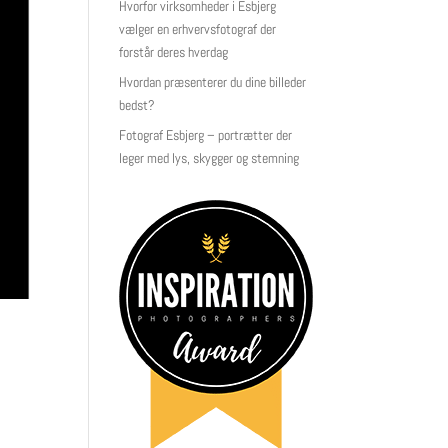
Hvorfor virksomheder i Esbjerg
vælger en erhvervsfotograf der
forstår deres hverdag
Hvordan præsenterer du dine billeder
bedst?
Fotograf Esbjerg – portrætter der
leger med lys, skygger og stemning