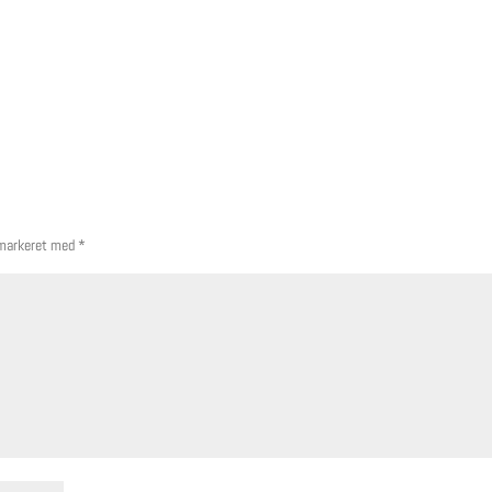
 markeret med
*