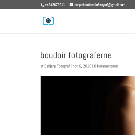
+4542679011
denprofessionellefotograf@gmail.com
boudoir fotograferne
af
Esbjerg Fotograf
|
nov 6, 2019
|
0 Kommentarer