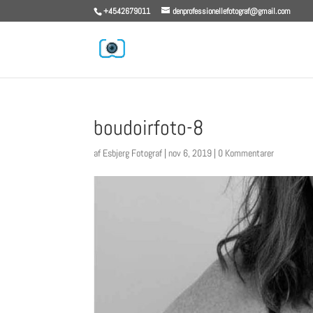
+4542679011
denprofessionellefotograf@gmail.com
boudoirfoto-8
af
Esbjerg Fotograf
|
nov 6, 2019
|
0 Kommentarer