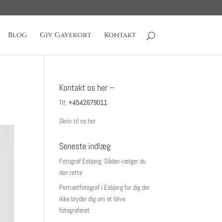
Blog
Giv Gavekort
Kontakt
Kontakt os her –
Tlf.
+4542679011
Skriv til os her
Seneste indlæg
Fotograf Esbjerg: Sådan vælger du
den rette
Portrætfotograf i Esbjerg for dig der
ikke bryder dig om at blive
fotograferet