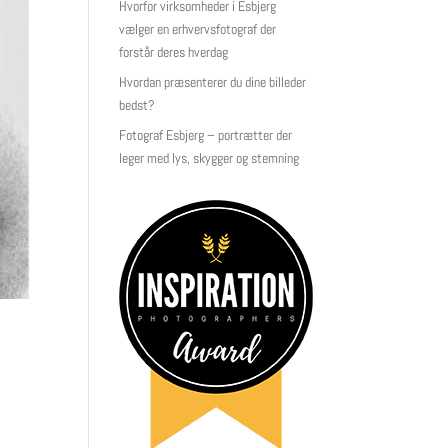
Hvorfor virksomheder i Esbjerg
vælger en erhvervsfotograf der
forstår deres hverdag
Hvordan præsenterer du dine billeder
bedst?
Fotograf Esbjerg – portrætter der
leger med lys, skygger og stemning