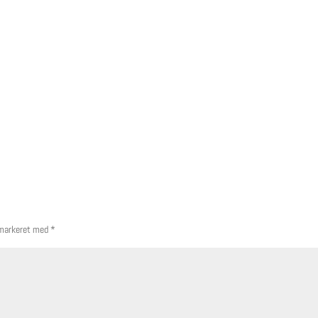
 markeret med
*