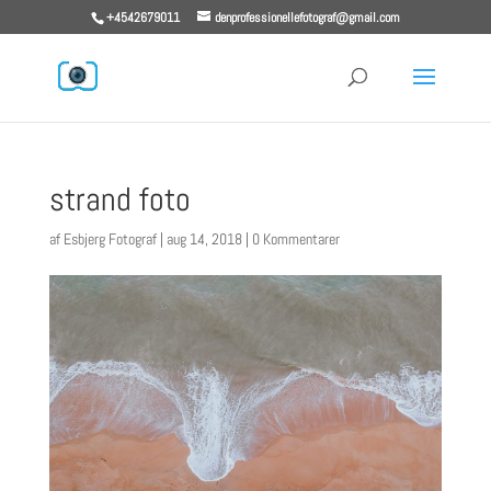
+4542679011
denprofessionellefotograf@gmail.com
strand foto
af
Esbjerg Fotograf
|
aug 14, 2018
|
0 Kommentarer