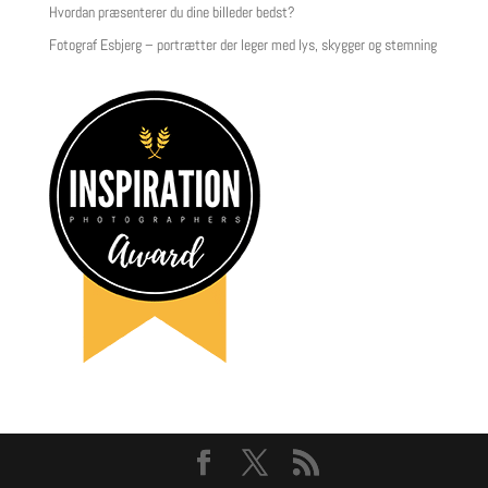
Hvordan præsenterer du dine billeder bedst?
Fotograf Esbjerg – portrætter der leger med lys, skygger og stemning