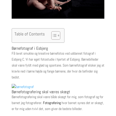
Table of Contents
Børnefotograf i Esbjerg
Få lavet smukke og kreative børnefotos ved uddannet fotograf i
Esbjerg C. Vi har eget fotostudie i hjertet af Esbjerg. Børnebilleder
skal være fyldt med glød og spontane. Som børnefotograf elsker jeg at
kravle ned i børne højde og fange børnene, der hvor de befinder sig
bedst.
Børnefotografering skal væres skægt
Børnefotografering skal være både skægt for mig, som fotograf og for
barnet jeg fotograferer.
Fotografering
hvor barnet synes det er skægt,
er for mig uden tvivl det, som giver de bedste billeder.