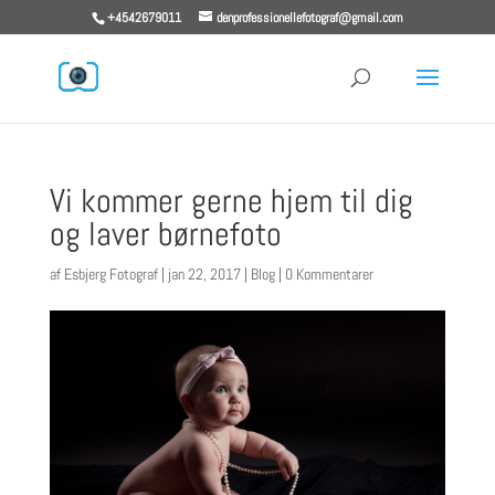
+4542679011
denprofessionellefotograf@gmail.com
Vi kommer gerne hjem til dig
og laver børnefoto
af
Esbjerg Fotograf
|
jan 22, 2017
|
Blog
|
0 Kommentarer