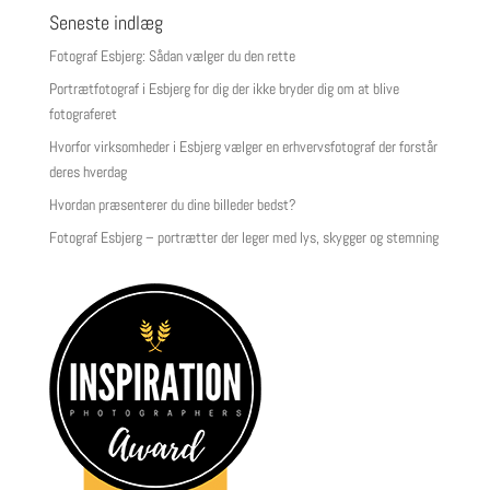
Seneste indlæg
Fotograf Esbjerg: Sådan vælger du den rette
Portrætfotograf i Esbjerg for dig der ikke bryder dig om at blive
fotograferet
Hvorfor virksomheder i Esbjerg vælger en erhvervsfotograf der forstår
deres hverdag
Hvordan præsenterer du dine billeder bedst?
Fotograf Esbjerg – portrætter der leger med lys, skygger og stemning